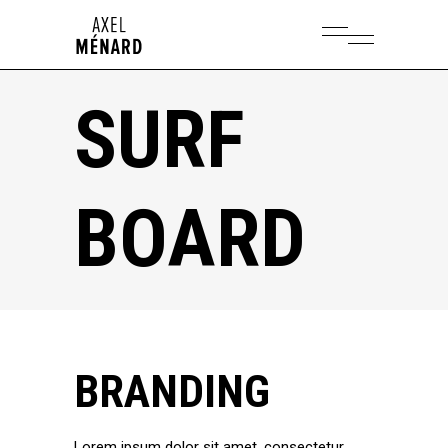
SURF
BOARD
BRANDING
Lorem ipsum dolor sit amet, consectetur