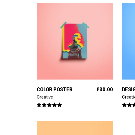
ajouter au panier
COLOR POSTER
£
30.00
DESI
Creative
Creati
Note
5.00
5.
sur 5
su