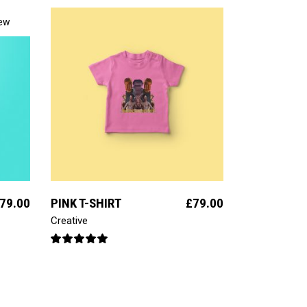
ew
ajouter au panier
79.00
PINK T-SHIRT
£
79.00
Creative
Note
5.00
sur 5