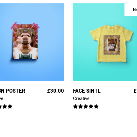
N
ajouter au panier
ajouter au panier
GN POSTER
£
30.00
FACE SINTL
£
ve
Creative
Note
Note
00
5.00
r 5
sur 5