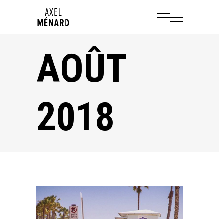
AOÛT
2018