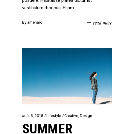
posuere. Habitasse platea dictumst
vestibulum rhoncus. Etiam
read more
By
amenard
août 3, 2018
Lifestyle
Creative
,
Design
SUMMER